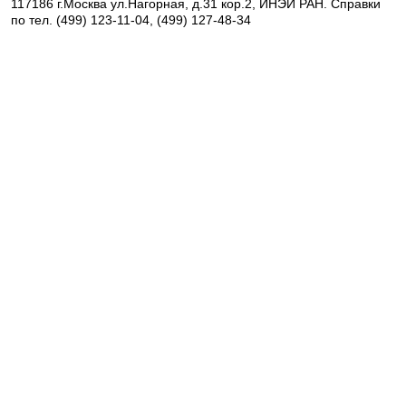
117186 г.Москва ул.Нагорная, д.31 кор.2, ИНЭИ РАН. Справки
по тел. (499) 123-11-04, (499) 127-48-34